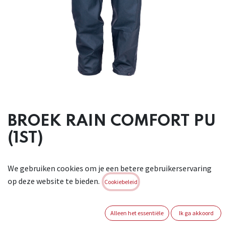
BROEK RAIN COMFORT PU
(1ST)
Deze uiterst lichte en soepele regenbroek houdt u perfect
We gebruiken cookies om je een betere gebruikerservaring
droog in alle
op deze website te bieden.
omstandigheden. Waterdicht met gelaste naden. Te
Cookiebeleid
combineren met regenjas comfort. Trekkoord in de taille.
Drukknopen op de broekspijpen. Handige overtrekkleding.
Alleen het essentiële
Ik ga akkoord
53% Polyurethaan - 47% Polyamide. CAT I . Conform : EN