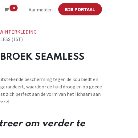
0
B2B PORTAAL
Aanmelden
 WINTERKLEDING
ESS (1ST)
 BROEK SEAMLESS
uitstekende bescherming tegen de kou biedt en
arandeert, waardoor de huid droog en op goede
ast zich perfect aan de vorm van het lichaam aan.
ezel.
streer om verder te