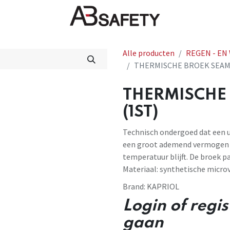
Nieuws
FAQ
Winkel
CE
Alle producten
REGEN - EN
THERMISCHE BROEK SEAML
THERMISCHE
(1ST)
Technisch ondergoed dat een 
een groot ademend vermogen g
temperatuur blijft. De broek p
Materiaal: synthetische microv
Brand:
KAPRIOL
Login of regi
gaan