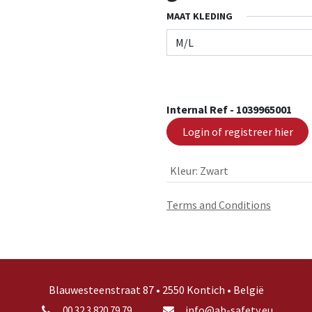
MAAT KLEDING
Internal Ref -
1039965001
Login of registreer hier
Kleur
:
Zwart
Terms and Conditions
Blauwesteenstraat 87 • 2550 Kontich • België
info@ab-safety.eu
00 32 3 820 79 79