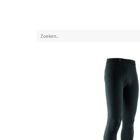
Startpagina
Over ons
Productfolders